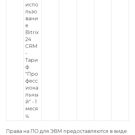
испо
льзо
вани
е
Bitrix
24
CRM
-
Тари
ф
"Про
фесс
иона
льны
й" - 1
меся
ц
Права на ПО для ЭВМ предоставляются в виде