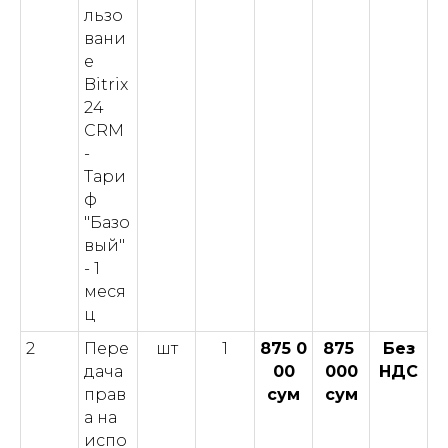
льзо
вани
е
Bitrix
24
CRM
-
Тари
ф
"Базо
вый"
- 1
меся
ц
2
Пере
шт
1
875 0
875
Без
дача
00
000
НДС
прав
сум
сум
а на
испо