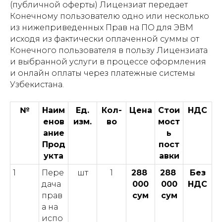
(публичной оферты) Лицензиат передает
Конечному пользователю одно или несколько
из нижеприведенных Прав на ПО для ЭВМ
исходя из фактически оплаченной суммы от
Конечного пользователя в пользу Лицензиата
и выбранной услуги в процессе оформления
и онлайн оплаты через платежные системы
Узбекистана.
№
Наим
Ед.
Кол-
Цена
Стои
НДС
енов
изм.
во
мост
ание
ь
Прод
пост
укта
авки
1
Пере
шт
1
288
288
Без
дача
000
000
НДС
прав
сум
сум
а на
испо