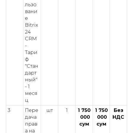
льзо
вани
е
Bitrix
24
CRM
-
Тари
ф
"Стан
дарт
ный"
- 1
меся
ц
3
Пере
шт
1
1 750
1 750
Без
дача
000
000
НДС
прав
сум
сум
а на